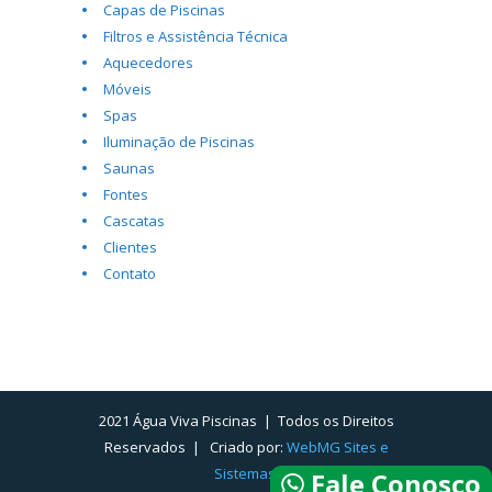
Capas de Piscinas
Filtros e Assistência Técnica
Aquecedores
Móveis
Spas
Iluminação de Piscinas
Saunas
Fontes
Cascatas
Clientes
Contato
2021 Água Viva Piscinas | Todos os Direitos
Reservados | Criado por:
WebMG Sites e
Sistemas.
Fale Conosco