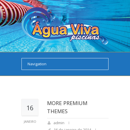
http://themeforest.net/user/ArtstudioWorks/portfolio
MORE PREMIUM
16
THEMES
JANEIRO
admin
16 de janeiro de 2014