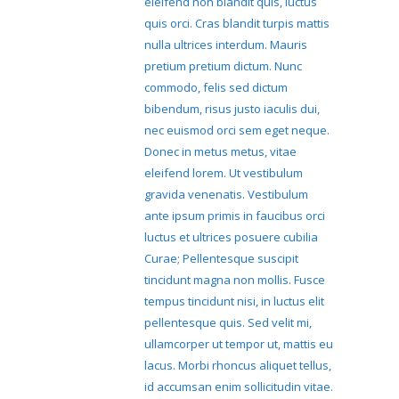
eleifend non blandit quis, luctus
quis orci. Cras blandit turpis mattis
nulla ultrices interdum. Mauris
pretium pretium dictum. Nunc
commodo, felis sed dictum
bibendum, risus justo iaculis dui,
nec euismod orci sem eget neque.
Donec in metus metus, vitae
eleifend lorem. Ut vestibulum
gravida venenatis. Vestibulum
ante ipsum primis in faucibus orci
luctus et ultrices posuere cubilia
Curae; Pellentesque suscipit
tincidunt magna non mollis. Fusce
tempus tincidunt nisi, in luctus elit
pellentesque quis. Sed velit mi,
ullamcorper ut tempor ut, mattis eu
lacus. Morbi rhoncus aliquet tellus,
id accumsan enim sollicitudin vitae.