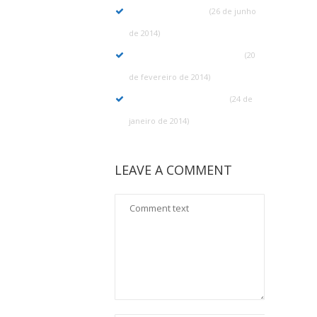
Grid Gallery Post
(26 de junho
de 2014)
Post with Featured Image
(20
de fevereiro de 2014)
Beautiful Gallery Post
(24 de
janeiro de 2014)
LEAVE A COMMENT