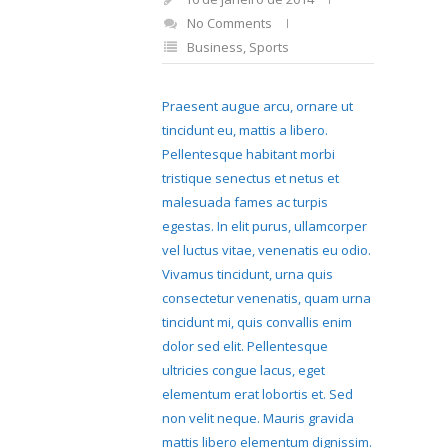
No Comments
Business
,
Sports
Praesent augue arcu, ornare ut
tincidunt eu, mattis a libero.
Pellentesque habitant morbi
tristique senectus et netus et
malesuada fames ac turpis
egestas. In elit purus, ullamcorper
vel luctus vitae, venenatis eu odio.
Vivamus tincidunt, urna quis
consectetur venenatis, quam urna
tincidunt mi, quis convallis enim
dolor sed elit. Pellentesque
ultricies congue lacus, eget
elementum erat lobortis et. Sed
non velit neque. Mauris gravida
mattis libero elementum dignissim.